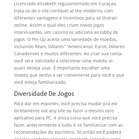
Licenciado elizabeth regulamentado em Curaçao,
trata-se de o site confiável at the moderno, com
diferentes vantagens e incentivos para se distrair
online. Assim o qual eles criam novos jogos
interessantes, um cassino os adiciona ao lobby de
jogos. O Pin-Up aceita uma variedade de moedas,
incluindo Reais, Dólares” “Americanos, Euros, Dólares
Canadenses e muitos diferentes. Ao criar sua conta,
você será solicitado a selecionar uma moeda os
quais deseja usar. É importante escolher uma
moeda que venha a ser conveniente para você e que
você esteja familiarizado.
Diversidade De Jogos
Para dar em esportes, você precisa mudar pra ele
diretamente not any site ou fazer o mesmo zero
aplicativo para PC. A única coisa que você precisa
fazer, anteriormente a tudo, é se familiarizar com as
recomendações do escritório. Só então você poderá