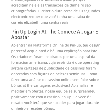
acreditam nele e as transações de dinheiro são
criptografadas. O criterio dura cerca de 10 segundos
electronic requer que você tenha uma caixa de
correio elizabeth uma senha reais.
Pin Up Login At The Comece A Jogar E
Apostar
Ao entrar na Plataforma Online do Pin-up, teu design
parecerá acquainted e há uma explicação para isto.
Os criadores foram inspirados por uma espiral da
formacion americana, cuja essência é que operating-
system cartazes de publicidade de cassinos foram
decorados com figuras de belezas seminuas. Como
fazer uma análise de cassino online sem falar sobre
bônus at the vantagens exclusivas? Ao analisar e
meditar em ofertas, nossa equipe se surpreendeu
positivamente com o cassino Pin Up. Se você é 1
novato, você terá que se suceder para jogar durante
dinheiro e receber bônus.