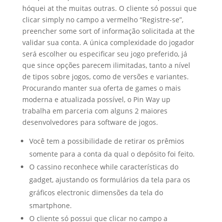
hóquei at the muitas outras. O cliente só possui que
clicar simply no campo a vermelho “Registre-se”,
preencher some sort of informação solicitada at the
validar sua conta. A única complexidade do jogador
será escolher ou especificar seu jogo preferido, já
que since opções parecem ilimitadas, tanto a nível
de tipos sobre jogos, como de versões e variantes.
Procurando manter sua oferta de games o mais
moderna e atualizada possível, o Pin Way up
trabalha em parceria com alguns 2 maiores
desenvolvedores para software de jogos.
Você tem a possibilidade de retirar os prêmios
somente para a conta da qual o depósito foi feito.
O cassino reconhece while características do
gadget, ajustando os formulários da tela para os
gráficos electronic dimensões da tela do
smartphone.
O cliente só possui que clicar no campo a