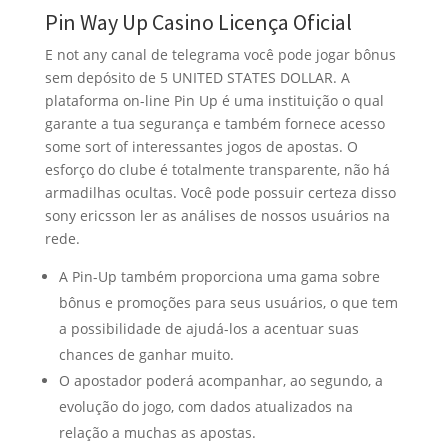
Pin Way Up Casino Licença Oficial
E not any canal de telegrama você pode jogar bônus
sem depósito de 5 UNITED STATES DOLLAR. A
plataforma on-line Pin Up é uma instituição o qual
garante a tua segurança e também fornece acesso
some sort of interessantes jogos de apostas. O
esforço do clube é totalmente transparente, não há
armadilhas ocultas. Você pode possuir certeza disso
sony ericsson ler as análises de nossos usuários na
rede.
A Pin-Up também proporciona uma gama sobre
bônus e promoções para seus usuários, o que tem
a possibilidade de ajudá-los a acentuar suas
chances de ganhar muito.
O apostador poderá acompanhar, ao segundo, a
evolução do jogo, com dados atualizados na
relação a muchas as apostas.