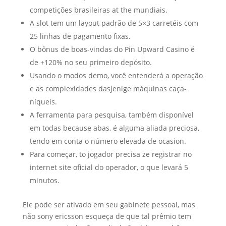
competições brasileiras at the mundiais.
A slot tem um layout padrão de 5×3 carretéis com
25 linhas de pagamento fixas.
O bônus de boas-vindas do Pin Upward Casino é
de +120% no seu primeiro depósito.
Usando o modos demo, você entenderá a operação
e as complexidades dasjenige máquinas caça-
níqueis.
A ferramenta para pesquisa, também disponível
em todas because abas, é alguma aliada preciosa,
tendo em conta o número elevada de ocasion.
Para começar, to jogador precisa ze registrar no
internet site oficial do operador, o que levará 5
minutos.
Ele pode ser ativado em seu gabinete pessoal, mas
não sony ericsson esqueça de que tal prêmio tem