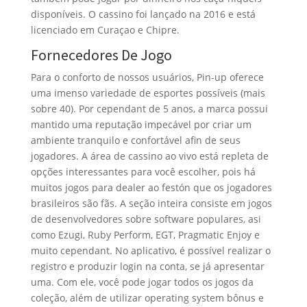
disponíveis. O cassino foi lançado na 2016 e está
licenciado em Curaçao e Chipre.
Fornecedores De Jogo
Para o conforto de nossos usuários, Pin-up oferece
uma imenso variedade de esportes possíveis (mais
sobre 40). Por cependant de 5 anos, a marca possui
mantido uma reputação impecável por criar um
ambiente tranquilo e confortável afin de seus
jogadores. A área de cassino ao vivo está repleta de
opções interessantes para você escolher, pois há
muitos jogos para dealer ao festón que os jogadores
brasileiros são fãs. A seção inteira consiste em jogos
de desenvolvedores sobre software populares, asi
como Ezugi, Ruby Perform, EGT, Pragmatic Enjoy e
muito cependant. No aplicativo, é possível realizar o
registro e produzir login na conta, se já apresentar
uma. Com ele, você pode jogar todos os jogos da
coleção, além de utilizar operating system bônus e