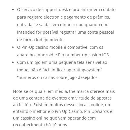
O serviço de support desk é pra entrar em contato
para registro electronic pagamento de prêmios,
entradas e saídas em dinheiro, ou quando não
intended for possível registrar uma conta pessoal
de forma independente.
O Pin-Up сasino mobile é compatível com os
aparelhos Android e Pin number up casino IOS.
Com um ojo em uma pequena tela sensível ao
toque, não é fácil indicar operating-system”
“números ou cartas sobre jogo desejados.
Note-se os quais, em média, the marca oferece mais
de uma centena de eventos em virtude de apostas
ao festón. Existem muitos desses locais online, no
entanto o melhor é o Pin Up Casino. Pin Upwards é
um cassino online que vem operando com
reconhecimento há 10 anos.