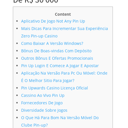
Content
Aplicativo De Jogo Not Any Pin Up
Mais Dicas Para Incrementar Sua Experiência
Zero Pin-up Casino
Como Baixar A Versão Windows?
Bônus De Boas-vindas Com Depósito
Outros Bônus E Ofertas Promocionais
Pin Up Login E Comece A Jogar E Apostar
Aplicação Na Versão Para Pc Ou Móvel: Onde
É O Melhor Sitio Para Jogar?
Pin Upwards Casino Licença Oficial
Cassino Ao Vivo Pin Up
Fornecedores De Jogo
Diversidade Sobre Jogos
O Que Há Para Bom Na Versão Móvel Do
Clube Pin-up?