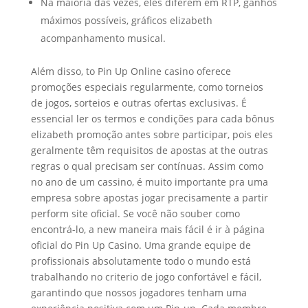
Na maioria das vezes, eles diferem em RTP, ganhos
máximos possíveis, gráficos elizabeth
acompanhamento musical.
Além disso, to Pin Up Online casino oferece
promoções especiais regularmente, como torneios
de jogos, sorteios e outras ofertas exclusivas. É
essencial ler os termos e condições para cada bônus
elizabeth promoção antes sobre participar, pois eles
geralmente têm requisitos de apostas at the outras
regras o qual precisam ser contínuas. Assim como
no ano de um cassino, é muito importante pra uma
empresa sobre apostas jogar precisamente a partir
perform site oficial. Se você não souber como
encontrá-lo, a new maneira mais fácil é ir à página
oficial do Pin Up Casino. Uma grande equipe de
profissionais absolutamente todo o mundo está
trabalhando no criterio de jogo confortável e fácil,
garantindo que nossos jogadores tenham uma