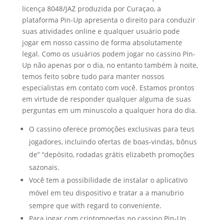
licença 8048/JAZ produzida por Curaçao, a
plataforma Pin-Up apresenta o direito para conduzir
suas atividades online e qualquer usuário pode
jogar em nosso cassino de forma absolutamente
legal. Como os usuários podem jogar no cassino Pin-
Up não apenas por o dia, no entanto também à noite,
temos feito sobre tudo para manter nossos
especialistas em contato com você. Estamos prontos
em virtude de responder qualquer alguma de suas
perguntas em um minuscolo a qualquer hora do dia.
O cassino oferece promoções exclusivas para teus
jogadores, incluindo ofertas de boas-vindas, bônus
de” “depósito, rodadas grátis elizabeth promoções
sazonais.
Você tem a possibilidade de instalar o aplicativo
móvel em teu dispositivo e tratar a a manubrio
sempre que with regard to conveniente.
Para jogar com criptomoedas no cassino Pin-Up,