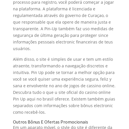
processo para registro, você poderá começar a jogar
na plataforma. A plataforma é licenciada e
regulamentada através do governo de Curaçao, o
que responsable que ela opere de maneira justa e
transparente. A Pin-Up também faz uso medidas de
segurança de última geração para proteger since
informações pessoais electronic financeiras de teus
usuários.
Além disso, o site é simples de usar e tem um estilo
atraente, transformando a navegação discretos e
intuitiva. Pin Up pode se tornar a melhor opção para
você se você quiser uma experiência segura, feliz y
sana e envolvente no ano de jogos de cassino online.
Descubra tudo o que u site oficial do casino online
Pin Up aqui no brasil oferece. Existem também guias
separados com informações sobre bônus electronic
como recebê-los.
Outros Bônus E Ofertas Promocionais
Em um aparato móvel, o style do site é diferente da