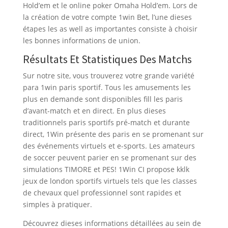
Hold’em et le online poker Omaha Hold’em. Lors de
la création de votre compte 1win Bet, l’une dieses
étapes les as well as importantes consiste à choisir
les bonnes informations de union.
Résultats Et Statistiques Des Matchs
Sur notre site, vous trouverez votre grande variété
para 1win paris sportif. Tous les amusements les
plus en demande sont disponibles fill les paris
d’avant-match et en direct. En plus dieses
traditionnels paris sportifs pré-match et durante
direct, 1Win présente des paris en se promenant sur
des événements virtuels et e-sports. Les amateurs
de soccer peuvent parier en se promenant sur des
simulations TIMORE et PES! 1Win CI propose kklk
jeux de london sportifs virtuels tels que les classes
de chevaux quel professionnel sont rapides et
simples à pratiquer.
Découvrez dieses informations détaillées au sein de