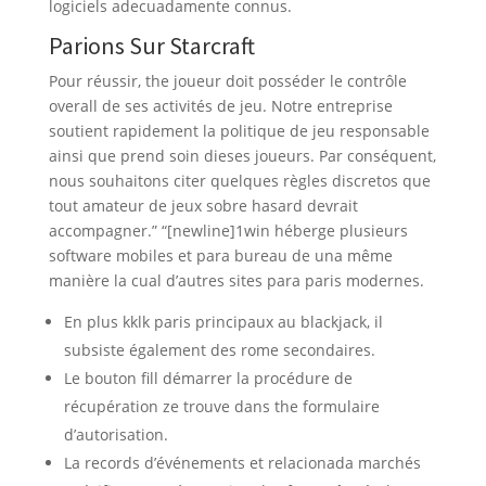
logiciels adecuadamente connus.
Parions Sur Starcraft
Pour réussir, the joueur doit posséder le contrôle
overall de ses activités de jeu. Notre entreprise
soutient rapidement la politique de jeu responsable
ainsi que prend soin dieses joueurs. Par conséquent,
nous souhaitons citer quelques règles discretos que
tout amateur de jeux sobre hasard devrait
accompagner.” “[newline]1win héberge plusieurs
software mobiles et para bureau de una même
manière la cual d’autres sites para paris modernes.
En plus kklk paris principaux au blackjack, il
subsiste également des rome secondaires.
Le bouton fill démarrer la procédure de
récupération ze trouve dans the formulaire
d’autorisation.
La records d’événements et relacionada marchés