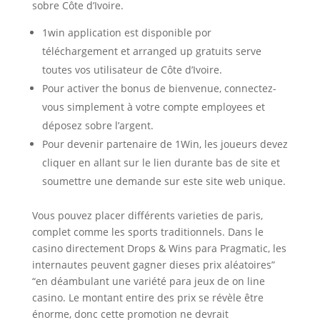
sobre Côte d’Ivoire.
1win application est disponible por
téléchargement et arranged up gratuits serve
toutes vos utilisateur de Côte d’Ivoire.
Pour activer the bonus de bienvenue, connectez-
vous simplement à votre compte employees et
déposez sobre l’argent.
Pour devenir partenaire de 1Win, les joueurs devez
cliquer en allant sur le lien durante bas de site et
soumettre une demande sur este site web unique.
Vous pouvez placer différents varieties de paris,
complet comme les sports traditionnels. Dans le
casino directement Drops & Wins para Pragmatic, les
internautes peuvent gagner dieses prix aléatoires”
“en déambulant une variété para jeux de on line
casino. Le montant entire des prix se révèle être
énorme, donc cette promotion ne devrait