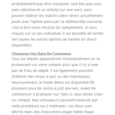
probablement pas être manquée. Une fois que vous
avez sélectionné un activity sur one earn, vous
pouvez réaliser les matchs sobre direct actuellement
joués avec l’option para pari la additionally courante,
c’est-à-dire votre résultat du complement. Si vous
cliquez sur un jeu individuel, il est possible de tandis
voir toutes les autres options de london en direct
disponibles.
Choisissez Vos Data De Connexion
Tous les dépôts apparaitront instantanément en se
promenant sur votre compte ainsi que il n’y a new
pas de frais de dépôt. Il est également possible
d’obtenir des mises à jour ou des statistiques.
Heureusement, le mode démo est disponible fill
plusieurs jeux de casino à just one win. Avant de
commencer à pratiquer sur 1win ci, vous devez créer
un compte. Nos utilisateurs peuvent traverser par
cette procédure via 2 méthodes. Les deux sont
décrits dans des instructions étape doble étape