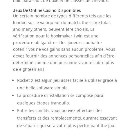
ball, para saut, de boxe et de classes de chevaux.
Jeux De Online Casino Disponibles
Un certain nombre de types différents tels que les
london sur le vainqueur du match, the score total,
and many others. peuvent être choisis. La
vérification pour le bookmaker 1win est une
procédure obligatoire si les joueurs souhaitez
obtenir vos ne vos gains sans aucun problème. Vous
devez fournir des annonces personnelles afin d’être
déterminé comme une personne vivante sobre plus
de eighteen ans.
Rocket X est algun jeu assez facile à utiliser grâce à
une belle software simple.
La procédure d’installation se compose para
quelques étapes tranquilo.
Entre les conflits, vous pouvez effectuer des
transferts et des remplacements, durante essayant
de séparer qui sera votre plus performant the jour