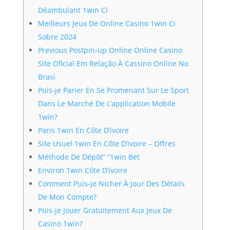
Déambulant 1win Ci
Meilleurs Jeux De Online Casino 1win Ci
Sobre 2024
Previous Postpin-up Online Online Casino
Site Oficial Em Relação À Cassino Online No
Brasi
Puis-je Parier En Se Promenant Sur Le Sport
Dans Le Marché De L’application Mobile
1win?
Paris 1win En Côte D’ivoire
Site Usuel 1win En Côte D’ivoire – Offres
Méthode De Dépôt” “1win Bet
Environ 1win Côte D’ivoire
Comment Puis-je Nicher À Jour Des Détails
De Mon Compte?
Puis-je Jouer Gratuitement Aux Jeux De
Casino 1win?